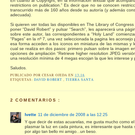
En cuanto al Copyright, en la información textual que acom
restrictions on publication.” Es decir que no se conocen restri
transcurrido más de 160 años desde su autoría (y además cons
adecuada).
Si quieren ver todas las disponibles en The Library of Congress
poner “David Robert” y pulsar “Search”, les aparecerá una págin
sobre este autor, las correspondientes a “Holy Land” comienz
“Pages” en la nº 7, una vez seleccionada la pagina les aconsejo
esa forma acceden a los iconos en miniatura de las mismas y le
cual se realiza en dos pasos: primero pulsan sobre la imagen e
opciones de ampliación “Retrieve higher resolution JPEG versió
una resolución mínima de 4 megas escojan la que les interese y p
Saludos.
PUBLICADO POR
CESAR OJEDA
EN
13:16
ETIQUETAS:
DAVID ROBERT
,
TIERRA SANTA
2 COMENTARIOS :
Ivette
11 de diciembre de 2008 a las 12:25
Y que decir de estas acuarelas, me gusta mucho como el a
plasmar la luz en cada pintura, es interesante que hasta
por algo tan bello mi amigo...un beso.