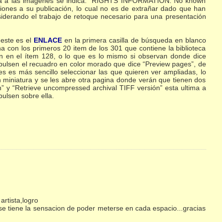
paña a las imágenes se indica: “RIGHTS INFORMATION: No known
cciones a su publicación, lo cual no es de extrañar dado que han
iderando el trabajo de retoque necesario para una presentación
 este es el
ENLACE
en la primera casilla de búsqueda en blanco
a con los primeros 20 item de los 301 que contiene la biblioteca
an en el ítem 128, o lo que es lo mismo si observan donde dice
 pulsen el recuadro en color morado que dice “Preview pages”, de
s es más sencillo seleccionar las que quieren ver ampliadas, lo
n miniatura y se les abre otra pagina donde verán que tienen dos
n” y “Retrieve uncompressed archival TIFF versión” esta ultima a
ulsen sobre ella.
rtista,logro
 se tiene la sensacion de poder meterse en cada espacio...gracias