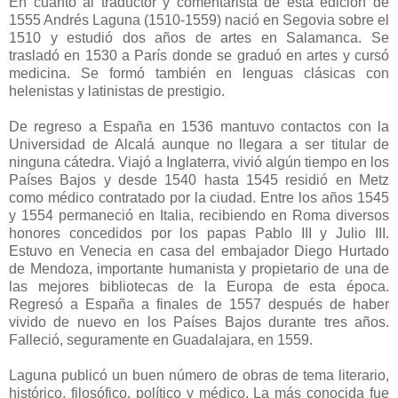
En cuanto al traductor y comentarista de esta edición de
1555 Andrés Laguna (1510-1559) nació en Segovia sobre el
1510 y estudió dos años de artes en Salamanca. Se
trasladó en 1530 a París donde se graduó en artes y cursó
medicina. Se formó también en lenguas clásicas con
helenistas y latinistas de prestigio.
De regreso a España en 1536 mantuvo contactos con la
Universidad de Alcalá aunque no llegara a ser titular de
ninguna cátedra. Viajó a Inglaterra, vivió algún tiempo en los
Países Bajos y desde 1540 hasta 1545 residió en Metz
como médico contratado por la ciudad. Entre los años 1545
y 1554 permaneció en Italia, recibiendo en Roma diversos
honores concedidos por los papas Pablo III y Julio III.
Estuvo en Venecia en casa del embajador Diego Hurtado
de Mendoza, importante humanista y propietario de una de
las mejores bibliotecas de la Europa de esta época.
Regresó a España a finales de 1557 después de haber
vivido de nuevo en los Países Bajos durante tres años.
Falleció, seguramente en Guadalajara, en 1559.
Laguna publicó un buen número de obras de tema literario,
histórico, filosófico, político y médico. La más conocida fue