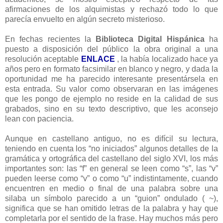
afirmaciones de los alquimistas y rechazó todo lo que
parecía envuelto en algún secreto misterioso.
En fechas recientes la
Biblioteca Digital Hispánica
ha
puesto a disposición del público la obra original a una
resolución aceptable
ENLACE
, la había localizado hace ya
años pero en formato facsimilar en blanco y negro, y dada la
oportunidad me ha parecido interesante presentársela en
esta entrada. Su valor como observaran en las imágenes
que les pongo de ejemplo no reside en la calidad de sus
grabados, sino en su texto descriptivo, que les aconsejo
lean con paciencia.
Aunque en castellano antiguo, no es difícil su lectura,
teniendo en cuenta los “no iniciados” algunos detalles de la
gramática y ortográfica del castellano del siglo XVI, los más
importantes son: las “f” en general se leen como “s”, las “v”
pueden leerse como “v” o como “u” indistintamente, cuando
encuentren en medio o final de una palabra sobre una
silaba un símbolo parecido a un “guion” ondulado ( ~),
significa que se han omitido letras de la palabra y hay que
completarla por el sentido de la frase. Hay muchos más pero