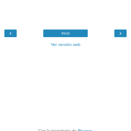
‹
›
Inicio
Ver versión web
Con la tecnología de
Blogger
.