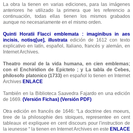
La obra la tienen en varias ediciones, para las imágenes
anteriores he utilizado la primera que les referencio a
continuación, todas ellas tienen los mismos grabados
aunque no necesariamente en el mismo orden.
Quinti Horatii Flacci emblemata : imaginibus in aes
incisis, notisq[ue], illustrata
edición de 1612 con texto
explicativo en latín, español, Italiano, francés y alemán, en
Internet Archives.
Theatro moral de la vida humana, en cien emblemas;
con el Enchiridion de Epicteto ; y La tabla de Cebes,
philosofo platonico (1733)
en español lo tienen en Internet
Archives
ENLACE
También en la Biblioteca Saavedra Fajardo en una edición
de 1669.
(Versión Fichas)
(Versión PDF)
Otra edición en francés de 1646: “La doctrine des moeurs,
tiree de la philosophie des stoiques, representee en cent
tableaux et expliquee en cent discours pour l'instruction de
la ieunesse “ la tienen en Internet Archives en este
ENLACE