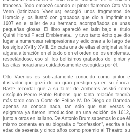
francesa. Todo empezó cuando el pintor flamenco Otto Van
Veen (latinizado Vaenius) escogió unos fragmentos de
Horacio y los ilustró con grabados que dio a imprimir en
1607 en el taller de su hermano, acompañados de unas
pequeñas glosas. El libro apareció en latín bajo el título
Quinti Horati Flacci Emblemata... y tuvo tanto éxito que dio
lugar a numerosas reimpresiones y ediciones a lo largo de
los siglos XVII y XVIII. En cada una de ellas el original sufría
alguna alteración en el texto o en el orden de los emblemas,
respetándose, eso sí, los bellísimos grabados del pintor y
las citas horacianas cuidadosamente escogidas por él.
Otto Vaenius es sobradamente conocido como pintor e
ilustrador que gozó de un gran prestigio ya en su época.
Baste recordar que a su taller de Amberes asistió como
discípulo Pedro Pablo Rubens, que tanta relación tendría
más tarde con la Corte de Felipe IV. De Diego de Barreda
apenas se conoce nada, tan sólo que sus versos o
epigrama ya fueron introducidos en una edición de 1612,
junto a otros en italiano. De Antonio Brum sabemos lo que él
mismo comenta en su biografía o “confession”, escrita a la
edad de sesenta y cinco años como proemio al Theatro: su