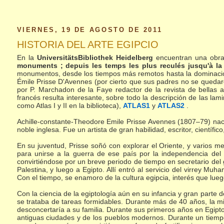
VIERNES, 19 DE AGOSTO DE 2011
HISTORIA DEL ARTE EGIPCIO
En la
UniversitätsBibliothek Heidelberg
encuentran una obra 
monuments ; depuis les temps les plus reculés jusqu'à l
monumentos, desde los tiempos más remotos hasta la dominació
Émile Prisse D'Avennes (por cierto que sus padres no se quedaro
por P. Marchadon de la Faye redactor de la revista de bellas a
francés resulta interesante, sobre todo la descripción de las lam
como Atlas I y II en la biblioteca),
ATLAS1
y
ATLAS2
.
Achille-constante-Theodore Emile Prisse Avennes (1807–79) nac
noble inglesa. Fue un artista de gran habilidad, escritor, científic
En su juventud, Prisse soñó con explorar el Oriente, y varios 
para unirse a la guerra de ese país por la independencia del
convirtiéndose por un breve periodo de tiempo en secretario del
Palestina, y luego a Egipto. Allí entró al servicio del virrey Mu
Con el tiempo, se enamoro de la cultura egipcia, interés que luego
Con la ciencia de la egiptología aún en su infancia y gran parte de
se trataba de tareas formidables. Durante más de 40 años, la mi
desconcertaría a su familia. Durante sus primeros años en Egipto 
antiguas ciudades y de los pueblos modernos. Durante un tiempo