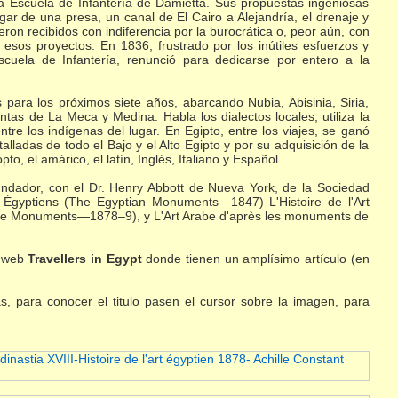
 la Escuela de Infantería de Damietta. Sus propuestas ingeniosas
gar de una presa, un canal de El Cairo a Alejandría, el drenaje y
ueron recibidos con indiferencia por la burocrática o, peor aún, con
esos proyectos. En 1836, frustrado por los inútiles esfuerzos y
uela de Infantería, renunció para dedicarse por entero a la
ara los próximos siete años, abarcando Nubia, Abisinia, Siria,
antas de La Meca y Medina. Habla los dialectos locales, utiliza la
e los indígenas del lugar. En Egipto, entre los viajes, se ganó
lladas de todo el Bajo y el Alto Egipto y por su adquisición de la
to, el amárico, el latín, Inglés, Italiano y Español.
undador, con el Dr. Henry Abbott de Nueva York, de la Sociedad
s Égyptiens (The Egyptian Monuments—1847) L'Histoire de l'Art
r the Monuments—1878–9), y L'Art Arabe d'après les monuments de
a web
Travellers in Egypt
donde tienen un amplísimo artículo (en
s, para conocer el titulo pasen el cursor sobre la imagen, para