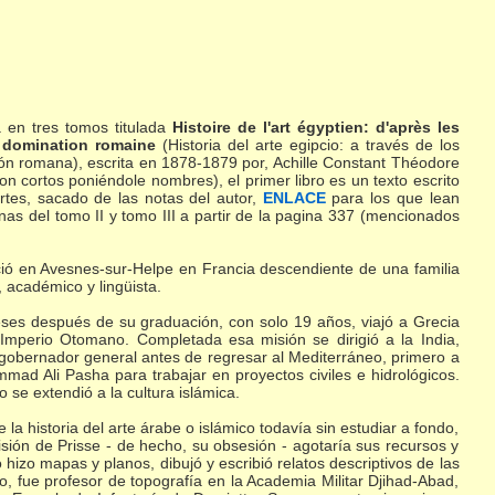
en tres tomos titulada
Histoire de l'art égyptien: d'après les
a domination romaine
(Historia del arte egipcio: a través de los
n romana), escrita en 1878-1879 por, Achille Constant Théodore
n cortos poniéndole nombres), el primer libro es un texto escrito
rtes, sacado de las notas del autor,
ENLACE
para los que lean
inas del tomo II y tomo III a partir de la pagina 337 (mencionados
ió en Avesnes-sur-Helpe en Francia descendiente de una familia
o, académico y lingüista.
meses después de su graduación, con solo 19 años, viajó a Grecia
 Imperio Otomano. Completada esa misión se dirigió a la India,
 gobernador general antes de regresar al Mediterráneo, primero a
hammad Ali Pasha para trabajar en proyectos civiles e hidrológicos.
 se extendió a la cultura islámica.
 la historia del arte árabe o islámico todavía sin estudiar a fondo,
sión de Prisse - de hecho, su obsesión - agotaría sus recursos y
hizo mapas y planos, dibujó y escribió relatos descriptivos de las
, fue profesor de topografía en la Academia Militar Djihad-Abad,