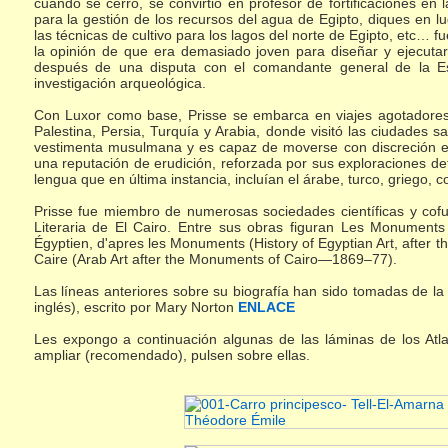
cuando se cerró, se convirtió en profesor de fortificaciones en
para la gestión de los recursos del agua de Egipto, diques en lu
las técnicas de cultivo para los lagos del norte de Egipto, etc… f
la opinión de que era demasiado joven para diseñar y ejecutar 
después de una disputa con el comandante general de la Esc
investigación arqueológica.
Con Luxor como base, Prisse se embarca en viajes agotadores p
Palestina, Persia, Turquía y Arabia, donde visitó las ciudades s
vestimenta musulmana y es capaz de moverse con discreción entr
una reputación de erudición, reforzada por sus exploraciones deta
lengua que en última instancia, incluían el árabe, turco, griego, cop
Prisse fue miembro de numerosas sociedades científicas y cof
Literaria de El Cairo. Entre sus obras figuran Les Monument
Égyptien, d'apres les Monuments (History of Egyptian Art, afte
Caire (Arab Art after the Monuments of Cairo—1869–77).
Las líneas anteriores sobre su biografía han sido tomadas de l
inglés), escrito por Mary Norton
ENLACE
Les expongo a continuación algunas de las láminas de los Atla
ampliar (recomendado), pulsen sobre ellas.