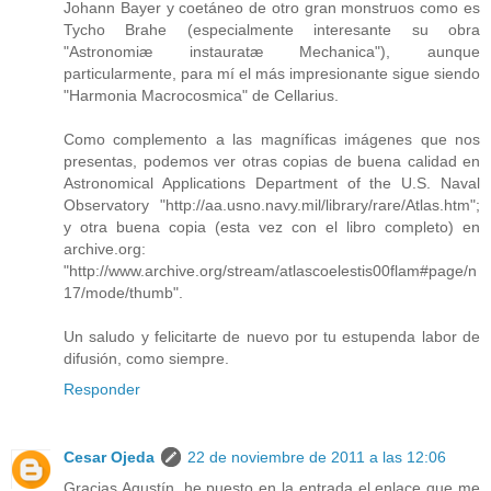
Johann Bayer y coetáneo de otro gran monstruos como es
Tycho Brahe (especialmente interesante su obra
"Astronomiæ instauratæ Mechanica"), aunque
particularmente, para mí el más impresionante sigue siendo
"Harmonia Macrocosmica" de Cellarius.
Como complemento a las magníficas imágenes que nos
presentas, podemos ver otras copias de buena calidad en
Astronomical Applications Department of the U.S. Naval
Observatory "http://aa.usno.navy.mil/library/rare/Atlas.htm";
y otra buena copia (esta vez con el libro completo) en
archive.org:
"http://www.archive.org/stream/atlascoelestis00flam#page/n
17/mode/thumb".
Un saludo y felicitarte de nuevo por tu estupenda labor de
difusión, como siempre.
Responder
Cesar Ojeda
22 de noviembre de 2011 a las 12:06
Gracias Agustín, he puesto en la entrada el enlace que me