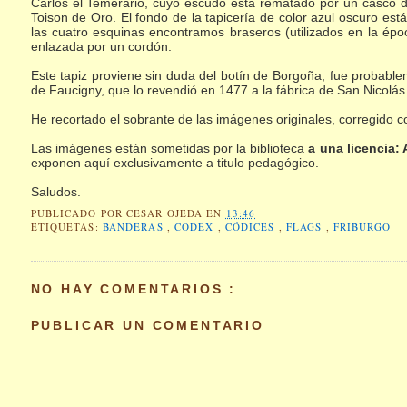
Carlos el Temerario, cuyo escudo esta rematado por un casco de
Toison de Oro. El fondo de la tapicería de color azul oscuro está
las cuatro esquinas encontramos braseros (utilizados en la ép
enlazada por un cordón.
Este tapiz proviene sin duda del botín de Borgoña, fue probab
de Faucigny, que lo revendió en 1477 a la fábrica de San Nicolás
He recortado el sobrante de las imágenes originales, corregido co
Las imágenes están sometidas por la biblioteca
a una licencia:
exponen aquí exclusivamente a titulo pedagógico.
Saludos.
PUBLICADO POR
CESAR OJEDA
EN
13:46
ETIQUETAS:
BANDERAS
,
CODEX
,
CÓDICES
,
FLAGS
,
FRIBURGO
NO HAY COMENTARIOS :
PUBLICAR UN COMENTARIO