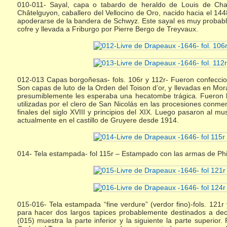
010-011- Sayal, capa o tabardo de heraldo de Louis de Chal
Châtelguyon, caballero del Vellocino de Oro, nacido hacia el 1
apoderarse de la bandera de Schwyz. Este sayal es muy probab
cofre y llevada a Friburgo por Pierre Bergo de Treyvaux.
012-013 Capas borgoñesas- fols. 106r y 112r- Fueron confeccio
Son capas de luto de la Orden del Toison d’or, y llevadas en Mor
presumiblemente les esperaba una hecatombe trágica. Fueron 
utilizadas por el clero de San Nicolás en las procesiones conm
finales del siglo XVIII y principios del XIX. Luego pasaron al 
actualmente en el castillo de Gruyere desde 1914.
014- Tela estampada- fol 115r – Estampado con las armas de Phil
015-016- Tela estampada “fine verdure” (verdor fino)-fols. 121r 
para hacer dos largos tapices probablemente destinados a deco
(015) muestra la parte inferior y la siguiente la parte superio