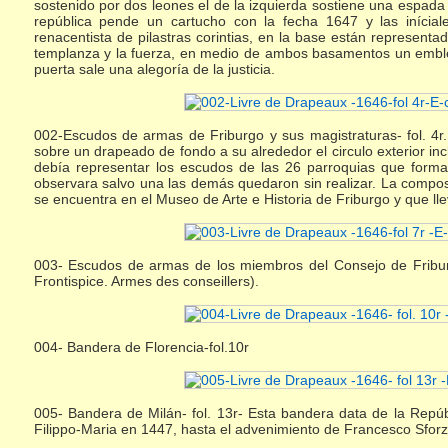
sostenido por dos leones el de la izquierda sostiene una espada
república pende un cartucho con la fecha 1647 y las iníciale
renacentista de pilastras corintias, en la base están representa
templanza y la fuerza, en medio de ambos basamentos un emblema
puerta sale una alegoría de la justicia.
002-Escudos de armas de Friburgo y sus magistraturas- fol. 4r
sobre un drapeado de fondo a su alrededor el circulo exterior inc
debía representar los escudos de las 26 parroquias que forma
observara salvo una las demás quedaron sin realizar. La compos
se encuentra en el Museo de Arte e Historia de Friburgo y que llev
003- Escudos de armas de los miembros del Consejo de Friburg
Frontispice. Armes des conseillers).
004- Bandera de Florencia-fol.10r
005- Bandera de Milán- fol. 13r- Esta bandera data de la Repúb
Filippo-Maria en 1447, hasta el advenimiento de Francesco Sfor