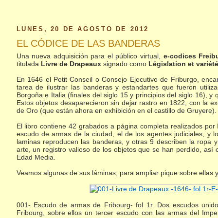
LUNES, 20 DE AGOSTO DE 2012
EL CÓDICE DE LAS BANDERAS
Una nueva adquisición para el público virtual,
e-codices Freib
titulada
Livre de Drapeaux
signado como
Législation et variét
En 1646 el Petit Conseil o Consejo Ejecutivo de Friburgo, enca
tarea de ilustrar las banderas y estandartes que fueron util
Borgoña e Italia (finales del siglo 15 y principios del siglo 16),
Estos objetos desaparecieron sin dejar rastro en 1822, con la 
de Oro (que están ahora en exhibición en el castillo de Gruyere).
El libro contiene 42 grabados a página completa realizados por P
escudo de armas de la ciudad, el de los agentes judiciales, y
laminas reproducen las banderas, y otras 9 describen la ropa y
arte, un registro valioso de los objetos que se han perdido, así 
Edad Media.
Veamos algunas de sus láminas, para ampliar pique sobre ellas y 
001- Escudo de armas de Fribourg- fol 1r. Dos escudos unido
Fribourg, sobre ellos un tercer escudo con las armas del Imper