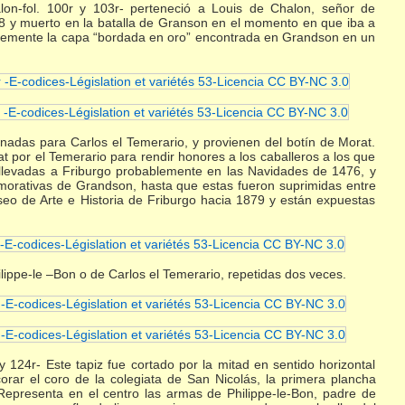
on-fol. 100r y 103r- perteneció a Louis de Chalon, señor de
448 y muerto en la batalla de Granson en el momento en que iba a
lemente la capa “bordada en oro” encontrada en Grandson en un
nadas para Carlos el Temerario, y provienen del botín de Morat.
at por el Temerario para rendir honores a los caballeros a los que
llevadas a Friburgo probablemente en las Navidades de 1476, y
emorativas de Grandson, hasta que estas fueron suprimidas entre
museo de Arte e Historia de Friburgo hacia 1879 y están expuestas
ippe-le –Bon o de Carlos el Temerario, repetidas dos veces.
y 124r- Este tapiz fue cortado por la mitad en sentido horizontal
rar el coro de la colegiata de San Nicolás, la primera plancha
r. Representa en el centro las armas de Philippe-le-Bon, padre de