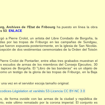
urg, Archives de l'Etat de Fribourg
ha puesto en línea la obra
és 53
.
ENLACE
rgó a Pierre Crolot, un artista del Libre Condado de Borgoña, la
izadas por las tropas de Friburgo en las campañas de Sundgau,
 y que fueron expuesta posteriormente, en la iglesia de San Nicolás.
excepción de dos vestimentas ceremoniales de la Orden del Toisón
ierre Crolot de Pontarlier, entre ellas tres grabados muestran el
 los escudos de armas de los miembros del Consejo Ejecutivo, 30
 tapices de Borgoña. El "Libro de las banderas" es un objeto de
como un testigo de la gloria de las tropas de Friburgo, en la Baja
una vez en el servidor escoja tamaño original.
s, de forma ovoide con las armas de la ciudad y república de
io, este ultimo rematado por la corona imperial. El conjunto es