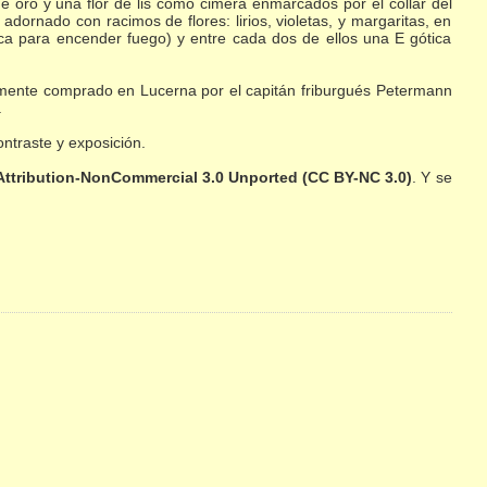
 oro y una flor de lis como cimera enmarcados por el collar del
 adornado con racimos de flores: lirios, violetas, y margaritas, en
oca para encender fuego) y entre cada dos de ellos una E gótica
lemente comprado en Lucerna por el capitán friburgués Petermann
.
ntraste y exposición.
 Attribution-NonCommercial 3.0 Unported (CC BY-NC 3.0)
. Y se