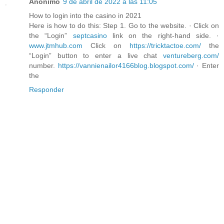
Anónimo
9 de abril de 2022 a las 11:05
How to login into the casino in 2021
Here is how to do this: Step 1. Go to the website. · Click on
the “Login”
septcasino
link on the right-hand side. ·
www.jtmhub.com
Click on
https://tricktactoe.com/
the
“Login” button to enter a live chat
ventureberg.com/
number.
https://vannienailor4166blog.blogspot.com/
· Enter
the
Responder