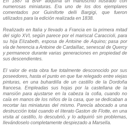
En 1887 la BNF adquiría un manuscrito ilustrado con
numerosas miniaturas. Era uno de los dos ejemplares
comentados por Guiniforte delli Bargigi, que fueron
utilizados para la edición realizada en 1838.
Realizado en Italia y llevado a Francia en la primera mitad
del siglo XVI, según parece por el mariscal Caraccioli, para
su hija Elizabeth, esposa de Antoine de Aquino; pasa por
vía de herencia a Antoine de Cardaillac, senescal de Quercy
y permanece durante varias generaciones en propiedad de
sus descendientes.
El valor de esta obra fue totalmente desconocido por sus
poseedores, hasta el punto en que fue relegado entre viejas
pinturas, en una buhardilla de un castillo de la Dordoña
francesa. Empleadas sus hojas por la castellana de la
mansión para ajustarse en la cabeza la cofia, cuando no
caía en manos de los niños de la casa, que se dedicaban a
recortar las miniaturas del mismo. Parecía abocado a una
destrucción total cuando el literato Gaston de Flotte, en una
visita al castillo, lo descubrió, y lo adquirió sin problemas,
llevándoselo completamente despiezado a Marsella.