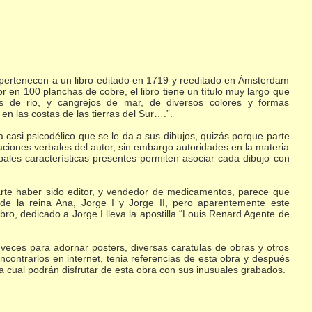
pertenecen a un libro editado en 1719 y reeditado en Ámsterdam
en 100 planchas de cobre, el libro tiene un título muy largo que
jos de rio, y cangrejos de mar, de diversos colores y formas
en las costas de las tierras del Sur….”.
ta casi psicodélico que se le da a sus dibujos, quizás porque parte
caciones verbales del autor, sin embargo autoridades en la materia
pales características presentes permiten asociar cada dibujo con
parte haber sido editor, y vendedor de medicamentos, parece que
 de la reina Ana, Jorge I y Jorge II, pero aparentemente este
bro, dedicado a Jorge I lleva la apostilla “Louis Renard Agente de
veces para adornar posters, diversas caratulas de obras y otros
ontrarlos en internet, tenia referencias de esta obra y después
la cual podrán disfrutar de esta obra con sus inusuales grabados.