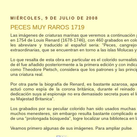
MIÉRCOLES, 9 DE JULIO DE 2008
PECES MUY RAROS 1719
Las imágenes de criaturas marinas que veremos a continuación 
en 1754 de Louis Renard (1678-1746), con 460 grabados en color 
les abreviare y traducido al español seria: “Peces, cangre
extraordinarias, que se encuentran en torno a las islas Molucas y 
Lo que resalta de esta obra en particular es el colorido surrealis
de él fue añadido posteriormente a la primera edición y con indi
como Theodore Pietsch, considera que los patrones y las princi
una criatura real.
Por otra parte la biografía de Renard, es bastante azarosa, a
actuó como espía de la corona británica, durante el reinado
dedicación suya al espionaje no era demasiado secreta pues el li
su Majestad Britanica”.
Los grabados por su peculiar colorido han sido usados muchas 
muchos menesteres, sin embargo resulta bastante complicado enc
de una “prolongada búsqueda”, logre localizar una biblioteca en 
Veamos primero algunas de sus imágenes. Para ampliar pulse.