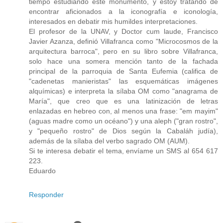
tiempo estudiando este monumento, y estoy tratando de
encontrar aficionados a la iconografía e iconología,
interesados en debatir mis humildes interpretaciones.
El profesor de la UNAV, y Doctor cum laude, Francisco
Javier Azanza, definió Villafranca como "Microcosmos de la
arquitectura barroca", pero en su libro sobre Villafranca,
solo hace una somera mención tanto de la fachada
principal de la parroquia de Santa Eufemia (califica de
"cadenetas manieristas" las esquemáticas imágenes
alquímicas) e interpreta la sílaba OM como "anagrama de
María", que creo que es una latinización de letras
enlazadas en hebreo con, al menos una frase: "em mayim"
(aguas madre como un océano") y una aleph ("gran rostro",
y "pequeño rostro" de Dios según la Cabaláh judía),
además de la sílaba del verbo sagrado OM (AUM).
Si te interesa debatir el tema, envíame un SMS al 654 617
223.
Eduardo
Responder