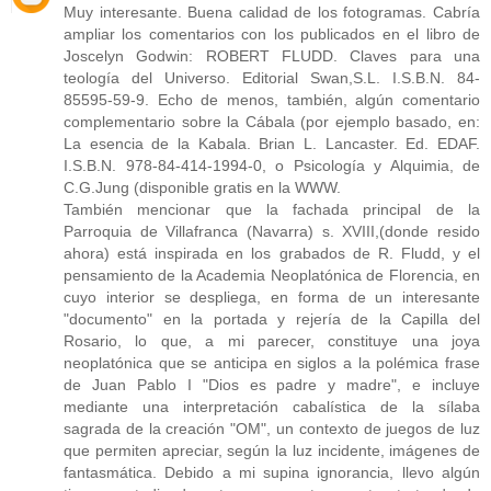
Muy interesante. Buena calidad de los fotogramas. Cabría
ampliar los comentarios con los publicados en el libro de
Joscelyn Godwin: ROBERT FLUDD. Claves para una
teología del Universo. Editorial Swan,S.L. I.S.B.N. 84-
85595-59-9. Echo de menos, también, algún comentario
complementario sobre la Cábala (por ejemplo basado, en:
La esencia de la Kabala. Brian L. Lancaster. Ed. EDAF.
I.S.B.N. 978-84-414-1994-0, o Psicología y Alquimia, de
C.G.Jung (disponible gratis en la WWW.
También mencionar que la fachada principal de la
Parroquia de Villafranca (Navarra) s. XVIII,(donde resido
ahora) está inspirada en los grabados de R. Fludd, y el
pensamiento de la Academia Neoplatónica de Florencia, en
cuyo interior se despliega, en forma de un interesante
"documento" en la portada y rejería de la Capilla del
Rosario, lo que, a mi parecer, constituye una joya
neoplatónica que se anticipa en siglos a la polémica frase
de Juan Pablo I "Dios es padre y madre", e incluye
mediante una interpretación cabalística de la sílaba
sagrada de la creación "OM", un contexto de juegos de luz
que permiten apreciar, según la luz incidente, imágenes de
fantasmática. Debido a mi supina ignorancia, llevo algún