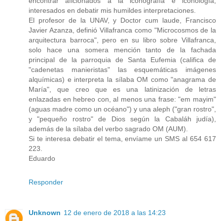
encontrar aficionados a la iconografía e iconología,
interesados en debatir mis humildes interpretaciones.
El profesor de la UNAV, y Doctor cum laude, Francisco
Javier Azanza, definió Villafranca como "Microcosmos de la
arquitectura barroca", pero en su libro sobre Villafranca,
solo hace una somera mención tanto de la fachada
principal de la parroquia de Santa Eufemia (califica de
"cadenetas manieristas" las esquemáticas imágenes
alquímicas) e interpreta la sílaba OM como "anagrama de
María", que creo que es una latinización de letras
enlazadas en hebreo con, al menos una frase: "em mayim"
(aguas madre como un océano") y una aleph ("gran rostro",
y "pequeño rostro" de Dios según la Cabaláh judía),
además de la sílaba del verbo sagrado OM (AUM).
Si te interesa debatir el tema, envíame un SMS al 654 617
223.
Eduardo
Responder
Unknown
12 de enero de 2018 a las 14:23