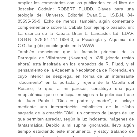
ampliar los comentarios con los publicados en el libro de
Joscelyn Godwin: ROBERT FLUDD. Claves para una
teología del Universo. Editorial Swan,S.L. I.S.B.N. 84-
85595-59-9. Echo de menos, también, algún comentario
complementario sobre la Cábala (por ejemplo basado, en:
La esencia de la Kabala. Brian L. Lancaster. Ed. EDAF.
I.S.B.N. 978-84-414-1994-0, o Psicología y Alquimia, de
C.G.Jung (disponible gratis en la WWW.
También mencionar que la fachada principal de la
Parroquia de Villafranca (Navarra) s. XVIII,(donde resido
ahora) está inspirada en los grabados de R. Fludd, y el
pensamiento de la Academia Neoplatónica de Florencia, en
cuyo interior se despliega, en forma de un interesante
"documento" en la portada y rejería de la Capilla del
Rosario, lo que, a mi parecer, constituye una joya
neoplatónica que se anticipa en siglos a la polémica frase
de Juan Pablo I "Dios es padre y madre", e incluye
mediante una interpretación cabalística de la sílaba
sagrada de la creación "OM", un contexto de juegos de luz
que permiten apreciar, según la luz incidente, imágenes de
fantasmática. Debido a mi supina ignorancia, llevo algún
tiempo estudiando este monumento, y estoy tratando de