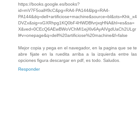
https://books.google.es/books?
id=mV7F5oalH9cC&pg=RA4-PA144&lpg=RA4-
PA144&dq=dell+artificiose+machine&source=bl&ots=Khk_x4
DVZx&sig=xGXRhpg1KQ0bF4HWDBfvrjxqHNA&hl=es&sa=
X&ved=0CEcQ6AEwBWoVChMI1ejXlv6AyAIVgdUaCh2ULgr
l#v=onepage&q=dell%20artificiose%20machine&f=false
Mejor copia y pega en el navegador, en la pagina que se te
abre fijate en la ruedita arriba a la izquierda entre las
opciones figura descargar en pdf, es todo. Saludos.
Responder