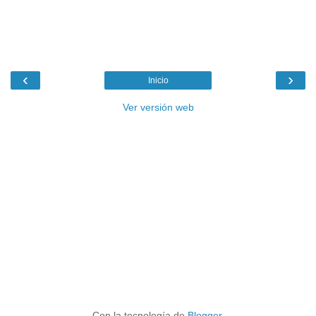
‹
›
Inicio
Ver versión web
Con la tecnología de
Blogger
.