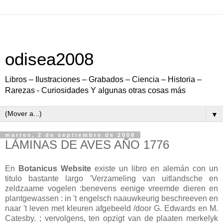
odisea2008
Libros – Ilustraciones – Grabados – Ciencia – Historia –
Rarezas - Curiosidades Y algunas otras cosas más
▼
martes, 2 de septiembre de 2008
LÁMINAS DE AVES AÑO 1776
En
Botanicus Website
existe un libro en alemán con un
titulo bastante largo 'Verzameling van uitlandsche en
zeldzaame vogelen :benevens eenige vreemde dieren en
plantgewassen : in 't engelsch naauwkeurig beschreeven en
naar 't leven met kleuren afgebeeld /door G. Edwards en M.
Catesby. ; vervolgens, ten opzigt van de plaaten merkelyk