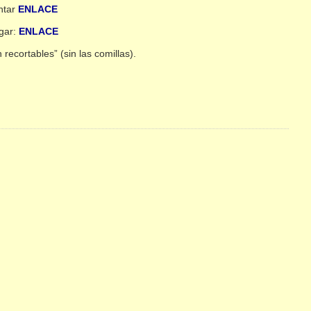
ntar
ENLACE
rgar:
ENLACE
cortables” (sin las comillas).