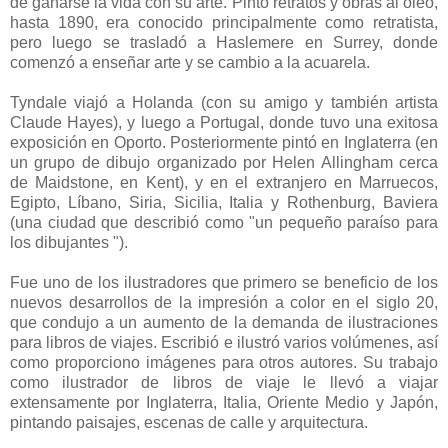
de ganarse la vida con su arte. Pintó retratos y obras al oleo,
hasta 1890, era conocido principalmente como retratista,
pero luego se trasladó a Haslemere en Surrey, donde
comenzó a enseñar arte y se cambio a la acuarela.
Tyndale viajó a Holanda (con su amigo y también artista
Claude Hayes), y luego a Portugal, donde tuvo una exitosa
exposición en Oporto. Posteriormente pintó en Inglaterra (en
un grupo de dibujo organizado por Helen Allingham cerca
de Maidstone, en Kent), y en el extranjero en Marruecos,
Egipto, Líbano, Siria, Sicilia, Italia y Rothenburg, Baviera
(una ciudad que describió como "un pequeño paraíso para
los dibujantes ").
Fue uno de los ilustradores que primero se beneficio de los
nuevos desarrollos de la impresión a color en el siglo 20,
que condujo a un aumento de la demanda de ilustraciones
para libros de viajes. Escribió e ilustró varios volúmenes, así
como proporciono imágenes para otros autores. Su trabajo
como ilustrador de libros de viaje le llevó a viajar
extensamente por Inglaterra, Italia, Oriente Medio y Japón,
pintando paisajes, escenas de calle y arquitectura.