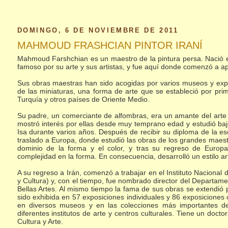
DOMINGO, 6 DE NOVIEMBRE DE 2011
MAHMOUD FRASHCIAN PINTOR IRANÍ
Mahmoud Farshchian es un maestro de la pintura persa. Nació en
famoso por su arte y sus artistas, y fue aquí donde comenzó a apre
Sus obras maestras han sido acogidas por varios museos y ex
de las miniaturas, una forma de arte que se estableció por pri
Turquía y otros países de Oriente Medio.
Su padre, un comerciante de alfombras, era un amante del arte 
mostró interés por ellas desde muy temprano edad y estudió baj
Isa durante varios años. Después de recibir su diploma de la es
traslado a Europa, donde estudió las obras de los grandes maestros
dominio de la forma y el color, y tras su regreso de Europ
complejidad en la forma. En consecuencia, desarrolló un estilo art
A su regreso a Irán, comenzó a trabajar en el Instituto Nacional d
y Cultura) y, con el tiempo, fue nombrado director del Departam
Bellas Artes. Al mismo tiempo la fama de sus obras se extendió 
sido exhibida en 57 exposiciones individuales y 86 exposiciones 
en diversos museos y en las colecciones más importantes 
diferentes institutos de arte y centros culturales. Tiene un docto
Cultura y Arte.