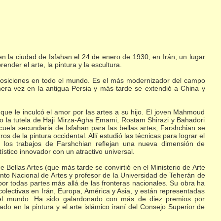
 la ciudad de Isfahan el 24 de enero de 1930, en Irán, un lugar
nder el arte, la pintura y la escultura.
posiciones en todo el mundo. Es el más modernizador del campo
mera vez en la antigua Persia y más tarde se extendió a China y
que le inculcó el amor por las artes a su hijo. El joven Mahmoud
o la tutela de Haji Mirza-Agha Emami, Rostam Shirazi y Bahadori
cuela secundaria de Isfahan para las bellas artes, Farshchian se
 de la pintura occidental. Allí estudió las técnicas para lograr el
a los trabajos de Farshchian reflejan una nueva dimensión de
ístico innovador con un atractivo universal.
e Bellas Artes (que más tarde se convirtió en el Ministerio de Arte
ento Nacional de Artes y profesor de la Universidad de Teherán de
por todas partes más allá de las fronteras nacionales. Su obra ha
colectivas en Irán, Europa, América y Asia, y están representadas
del mundo. Ha sido galardonado con más de diez premios por
rado en la pintura y el arte islámico iraní del Consejo Superior de