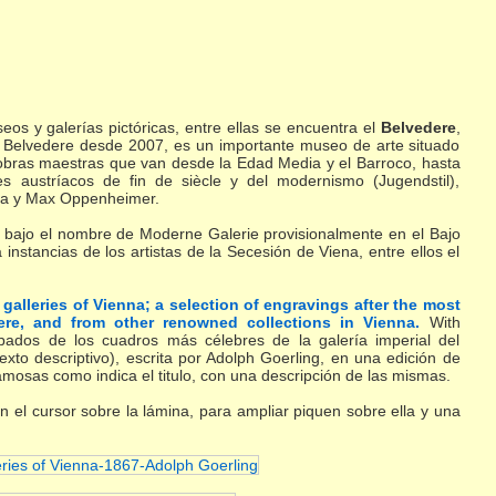
os y galerías pictóricas, entre ellas se encuentra el
Belvedere
,
e Belvedere desde 2007, es un importante museo de arte situado
e obras maestras que van desde la Edad Media y el Barroco, hasta
es austríacos de fin de siècle y del modernismo (Jugendstil),
hka y Max Oppenheimer.
3 bajo el nombre de Moderne Galerie provisionalmente en el Bajo
nstancias de los artistas de la Secesión de Viena, entre ellos el
 galleries of Vienna; a selection of engravings after the most
dere, and from other renowned collections in Vienna.
With
abados de los cuadros más célebres de la galería imperial del
xto descriptivo), escrita por Adolph Goerling, en una edición de
mosas como indica el titulo, con una descripción de las mismas.
n el cursor sobre la lámina, para ampliar piquen sobre ella y una