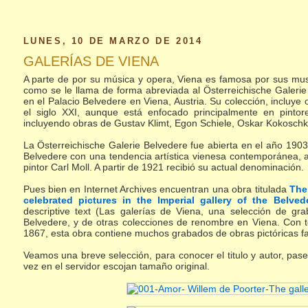
LUNES, 10 DE MARZO DE 2014
GALERÍAS DE VIENA
A parte de por su música y opera, Viena es famosa por sus muse
como se le llama de forma abreviada al Österreichische Galeri
en el Palacio Belvedere en Viena, Austria. Su colección, incluy
el siglo XXI, aunque está enfocado principalmente en pintor
incluyendo obras de Gustav Klimt, Egon Schiele, Oskar Kokosc
La Österreichische Galerie Belvedere fue abierta en el año 190
Belvedere con una tendencia artística vienesa contemporánea, a i
pintor Carl Moll. A partir de 1921 recibió su actual denominación.
Pues bien en Internet Archives encuentran una obra titulada
The
celebrated pictures in the Imperial gallery of the Belve
descriptive text (Las galerías de Viena, una selección de gr
Belvedere, y de otras colecciones de renombre en Viena. Con te
1867, esta obra contiene muchos grabados de obras pictóricas fa
Veamos una breve selección, para conocer el titulo y autor, pase
vez en el servidor escojan tamaño original.