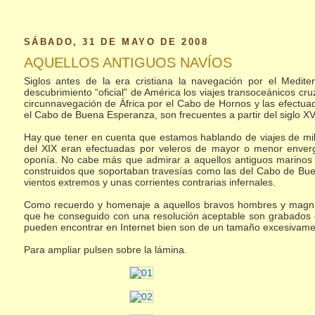
SÁBADO, 31 DE MAYO DE 2008
AQUELLOS ANTIGUOS NAVÍOS
Siglos antes de la era cristiana la navegación por el Medit
descubrimiento “oficial” de América los viajes transoceánicos cru
circunnavegación de África por el Cabo de Hornos y las efectuad
el Cabo de Buena Esperanza, son frecuentes a partir del siglo XVI
Hay que tener en cuenta que estamos hablando de viajes de mile
del XIX eran efectuadas por veleros de mayor o menor enverg
oponía. No cabe más que admirar a aquellos antiguos marinos 
construidos que soportaban travesías como las del Cabo de Bu
vientos extremos y unas corrientes contrarias infernales.
Como recuerdo y homenaje a aquellos bravos hombres y magni
que he conseguido con una resolución aceptable son grabados o
pueden encontrar en Internet bien son de un tamaño excesivamen
Para ampliar pulsen sobre la lámina.