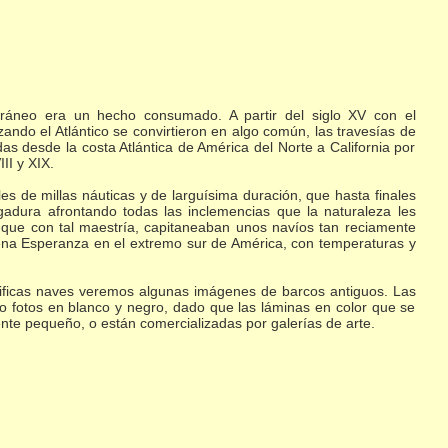
erráneo era un hecho consumado. A partir del siglo XV con el
zando el Atlántico se convirtieron en algo común, las travesías de
as desde la costa Atlántica de América del Norte a California por
II y XIX.
s de millas náuticas y de larguísima duración, que hasta finales
adura afrontando todas las inclemencias que la naturaleza les
que con tal maestría, capitaneaban unos navíos tan reciamente
ena Esperanza en el extremo sur de América, con temperaturas y
ficas naves veremos algunas imágenes de barcos antiguos. Las
 fotos en blanco y negro, dado que las láminas en color que se
te pequeño, o están comercializadas por galerías de arte.