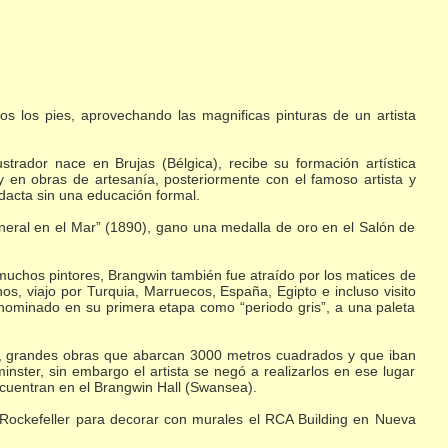
s los pies, aprovechando las magnificas pinturas de un artista
strador nace en Brujas (Bélgica), recibe su formación artística
y en obras de artesanía, posteriormente con el famoso artista y
idacta sin una educación formal.
uneral en el Mar” (1890), gano una medalla de oro en el Salón de
a muchos pintores, Brangwin también fue atraído por los matices de
anos, viajo por Turquia, Marruecos, España, Egipto e incluso visito
denominado en su primera etapa como “periodo gris”, a una paleta
2), grandes obras que abarcan 3000 metros cuadrados y que iban
inster, sin embargo el artista se negó a realizarlos en ese lugar
ncuentran en el Brangwin Hall (Swansea).
 Rockefeller para decorar con murales el RCA Building en Nueva