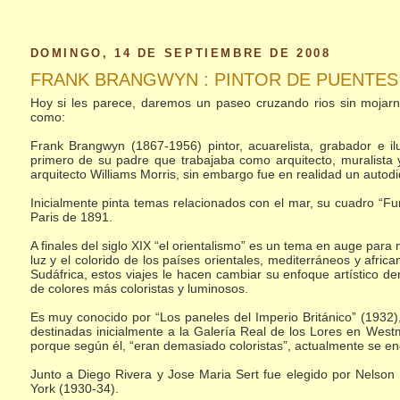
DOMINGO, 14 DE SEPTIEMBRE DE 2008
FRANK BRANGWYN : PINTOR DE PUENTES
Hoy si les parece, daremos un paseo cruzando rios sin mojarno
como:
Frank Brangwyn (1867-1956) pintor, acuarelista, grabador e ilu
primero de su padre que trabajaba como arquitecto, muralista 
arquitecto Williams Morris, sin embargo fue en realidad un autod
Inicialmente pinta temas relacionados con el mar, su cuadro “F
Paris de 1891.
A finales del siglo XIX “el orientalismo” es un tema en auge par
luz y el colorido de los países orientales, mediterráneos y afric
Sudáfrica, estos viajes le hacen cambiar su enfoque artístico 
de colores más coloristas y luminosos.
Es muy conocido por “Los paneles del Imperio Británico” (193
destinadas inicialmente a la Galería Real de los Lores en Westm
porque según él, “eran demasiado coloristas”, actualmente se e
Junto a Diego Rivera y Jose Maria Sert fue elegido por Nelson
York (1930-34).