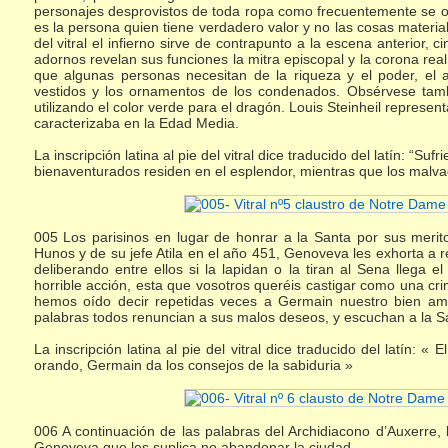
personajes desprovistos de toda ropa como frecuentemente se o
es la persona quien tiene verdadero valor y no las cosas materi
del vitral el infierno sirve de contrapunto a la escena anterior,
adornos revelan sus funciones la mitra episcopal y la corona rea
que algunas personas necesitan de la riqueza y el poder, el ar
vestidos y los ornamentos de los condenados. Obsérvese tamb
utilizando el color verde para el dragón. Louis Steinheil represent
caracterizaba en la Edad Media.
La inscripción latina al pie del vitral dice traducido del latín: “Su
bienaventurados residen en el esplendor, mientras que los malva
005 Los parisinos en lugar de honrar a la Santa por sus merit
Hunos y de su jefe Atila en el año 451, Genoveva les exhorta a r
deliberando entre ellos si la lapidan o la tiran al Sena llega 
horrible acción, esta que vosotros queréis castigar como una cr
hemos oído decir repetidas veces a Germain nuestro bien amad
palabras todos renuncian a sus malos deseos, y escuchan a la Sa
La inscripción latina al pie del vitral dice traducido del latín: «
orando, Germain da los consejos de la sabiduria »
006 A continuación de las palabras del Archidiacono d’Auxerre
Genoveva que les suplica no abandonar la ciudad.