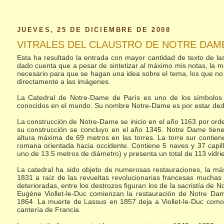
JUEVES, 25 DE DICIEMBRE DE 2008
VITRALES DEL CLAUSTRO DE NOTRE DAME
Esta ha resultado la entrada con mayor cantidad de texto de la
dado cuenta que a pesar de sintetizar al máximo mis notas, la m
necesario para que se hagan una idea sobre el tema, los que no 
directamente a las imágenes.
La Catedral de Notre-Dame de París es uno de los símbolos r
conocidos en el mundo. Su nombre Notre-Dame es por estar ded
La construcción de Notre-Dame se inicio en el año 1163 por orde
su construcción se concluyo en el año 1345. Notre Dame tien
altura máxima de 69 metros en las torres. La torre sur conti
romana orientada hacia occidente. Contiene 5 naves y 37 capil
uno de 13.5 metros de diámetro) y presenta un total de 113 vidri
La catedral ha sido objeto de numerosas restauraciones, la más
1831 a raíz de las revueltas revolucionarias francesas muchas
deterioradas, entre los destrozos figuran los de la sacristía de
Eugéne Viollet-le-Duc comienzan la restauración de Notre Da
1864. La muerte de Lassus en 1857 deja a Viollet-le-Duc como 
cantería de Francia.