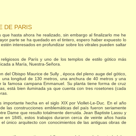
 DE PARIS
s que hasta ahora he realizado, sin embargo al finalizarlo me he
ayor parte se ha quedado en el tintero, espero haber expuesto lo
estén interesados en profundizar sobre los vitrales pueden saltar
eligiosos de París y uno de los templos de estilo gótico más
icada a María, Nuestra-Señora.
n del Obispo Maurice de Sully , época del pleno auge del gótico,
e una longitud de 130 metros, una anchura de 40 metros y una
ene la famosa campana Emmanuel. Su planta tiene forma de cruz
las, está bien iluminada ya que cuenta con tres rosetones (cada
eras.
 importante hecha en el siglo XIX por Viollet-Le-Duc. En el año
 de las construcciones emblemáticas del país fueron seriamente
 Notre Dame que resulto totalmente derruida. Jean Baptiste Lassu y
me en 1845, estos trabajos duraron cerca de veinte años hasta
el único arquitecto con conocimientos de las antiguas obras de