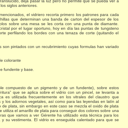
ranslucido, deja pasar la luz pero no permite que se pueda ver a
los siglos anteriores.
mencionados, el vidriero recorta primero los patrones para cada
 cuchillas que determinan una banda de carton del espesor de los
ndolos sobre una mesa se les corta con una punta de diamante.
 cristal por el lugar oportuno, hoy en día las puntas de tungsteno
corte perfilando los bordes con una tenaza de corte (quitando el
ales son pintados con un recubrimiento cuyas formulas han variado
de colorante
 de fundente y base.
ificable compuesto de un pigmento y de un fundente), sobre estos
fritura” que se aplica sobre el vidrio con un pincel, se levanta a
a es utilizada frecuentemente en los vitrales del claustro que
os y los adornos vegetales, así como para las leyendas en latín al
lo de plata, sin embargo en este caso se mezcla el oxido de plata
 Se utiliza el amarillo de plata para conseguir dos colores sobre una
rieras que vamos a ver Gérente ha utilizado esta técnica para los
a y su vestimenta. El vidrio es enseguida calentado para que se