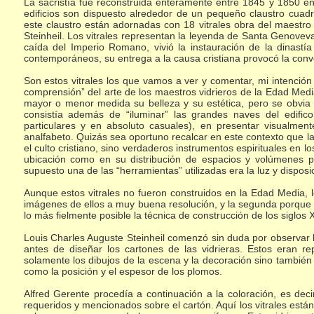
La sacristía fue reconstruida enteramente entre 1845 y 1850 en u
edificios son dispuesto alrededor de un pequeño claustro cuad
este claustro están adornadas con 18 vitrales obra del maestro 
Steinheil. Los vitrales representan la leyenda de Santa Genovev
caída del Imperio Romano, vivió la instauración de la dinast
contemporáneos, su entrega a la causa cristiana provocó la conve
Son estos vitrales los que vamos a ver y comentar, mi intención c
comprensión” del arte de los maestros vidrieros de la Edad Medi
mayor o menor medida su belleza y su estética, pero se obvia p
consistía además de “iluminar” las grandes naves del edific
particulares y en absoluto casuales), en presentar visualmen
analfabeto. Quizás sea oportuno recalcar en este contexto que la
el culto cristiano, sino verdaderos instrumentos espirituales en l
ubicación como en su distribución de espacios y volúmenes par
supuesto una de las “herramientas” utilizadas era la luz y disposic
Aunque estos vitrales no fueron construidos en la Edad Media, 
imágenes de ellos a muy buena resolución, y la segunda porque a
lo más fielmente posible la técnica de construcción de los siglos XI
Louis Charles Auguste Steinheil comenzó sin duda por observar 
antes de diseñar los cartones de las vidrieras. Estos eran re
solamente los dibujos de la escena y la decoración sino también 
como la posición y el espesor de los plomos.
Alfred Gerente procedía a continuación a la coloración, es deci
requeridos y mencionados sobre el cartón. Aquí los vitrales están 