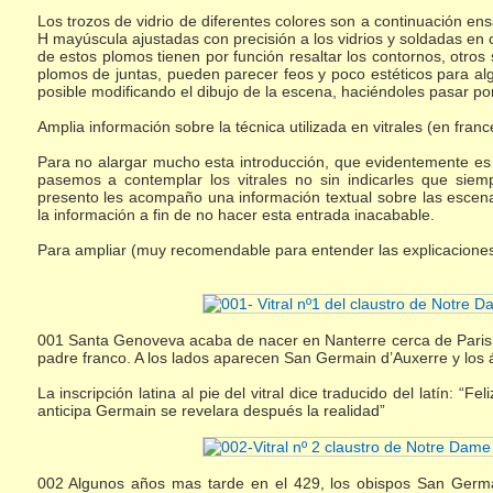
Los trozos de vidrio de diferentes colores son a continuación e
H mayúscula ajustadas con precisión a los vidrios y soldadas en 
de estos plomos tienen por función resaltar los contornos, otros 
plomos de juntas, pueden parecer feos y poco estéticos para al
posible modificando el dibujo de la escena, haciéndoles pasar p
Amplia información sobre la técnica utilizada en vitrales (en fran
Para no alargar mucho esta introducción, que evidentemente es
pasemos a contemplar los vitrales no sin indicarles que siem
presento les acompaño una información textual sobre las esce
la información a fin de no hacer esta entrada inacabable.
Para ampliar (muy recomendable para entender las explicaciones
001 Santa Genoveva acaba de nacer en Nanterre cerca de Paris
padre franco. A los lados aparecen San Germain d’Auxerre y los 
La inscripción latina al pie del vitral dice traducido del latín: 
anticipa Germain se revelara después la realidad”
002 Algunos años mas tarde en el 429, los obispos San Germai