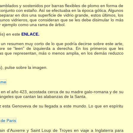
nsamblados y sostenidos por barras flexibles de plomo en forma de
conjunto con estaño. Así se efectuaba en la época gótica. Algunos
separar en dos una superficie de vidrio grande, estos últimos, los
gunos vidrieros, que consideran que se les debe disimular lo más
or ejemplo como una rama de árbol.
cés) en este
ENLACE.
 un resumen muy corto de lo que podría decirse sobre este arte,
pre se “leen” de izquierda a derecha. En los primeros que les
nas que representan, más o menos amplia, en los demás reduzco
), pulse sobre la imagen.
 en el año 423, acostada cerca de su madre galo-romana y de su
ángeles que cantan las alabanzas de la Santa.
“Feliz esta Genoveva de su llegada a este mundo. Lo que en espíritu
n d’Auxerre y Saint Loup de Troyes en viaje a Inglaterra para