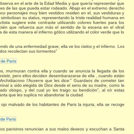
bserva en el arte de la Edad Media y que quería representar que
ales de las que pueda estar rodeado. Abajo en el extremo derecho
 cinco personajes muy bien vestidos residen en el, sus vestiduras y
l simbolizan su status, representando la triste realidad humana en
tista sugiere este contraste utilizando colores fuertes para los
ién que refuerza aun más el sentido de la escena en el vitral
a de esta manera el infierno gótico utilizando el color verde que lo
friendo de una enfermedad grave, ella ve los cielos y el infierno. Los
dos recolectan sus tormentos”
os, murmuran contra ella y cuando se anuncia la llegada de los
esistir, pero ellos deciden desembarazarse de ella , cuando están
el Archidiacono l’Auxerre que les dice:” Guardaos de cometer tan
iminal a sido elegida de Dios desde el seno de su madre, como le
o obispo, y del cual yo les traigo su bendición”, al oír estas
nta que les suplica no abandonar la ciudad.
 El ojo malvado de los habitantes de Paris la injuria, ella se recoge
, los parisinos renuncian a sus malos deseos y escuchan a Santa