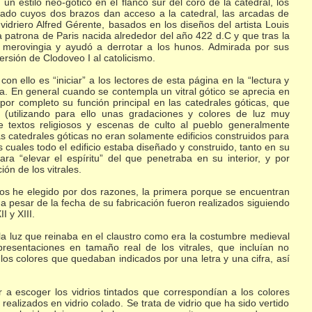
n estilo neo-gotico en el flanco sur del coro de la catedral, los
rado cuyos dos brazos dan acceso a la catedral, las arcadas de
vidriero Alfred Gérente, basados en los diseños del artista Louis
a patrona de Paris nacida alrededor del año 422 d.C y que tras la
ía merovingia y ayudó a derrotar a los hunos. Admirada por sus
rsión de Clodoveo I al catolicismo.
on ello es “iniciar” a los lectores de esta página en la “lectura y
a. En general cuando se contempla un vitral gótico se aprecia en
or completo su función principal en las catedrales góticas, que
o (utilizando para ello unas gradaciones y colores de luz muy
te textos religiosos y escenas de culto al pueblo generalmente
s catedrales góticas no eran solamente edificios construidos para
os cuales todo el edificio estaba diseñado y construido, tanto en su
a “elevar el espíritu” del que penetraba en su interior, y por
ión de los vitrales.
los he elegido por dos razones, la primera porque se encuentran
 pesar de la fecha de su fabricación fueron realizados siguiendo
I y XIII.
la luz que reinaba en el claustro como era la costumbre medieval
presentaciones en tamaño real de los vitrales, que incluían no
los colores que quedaban indicados por una letra y una cifra, así
r a escoger los vidrios tintados que correspondían a los colores
realizados en vidrio colado. Se trata de vidrio que ha sido vertido