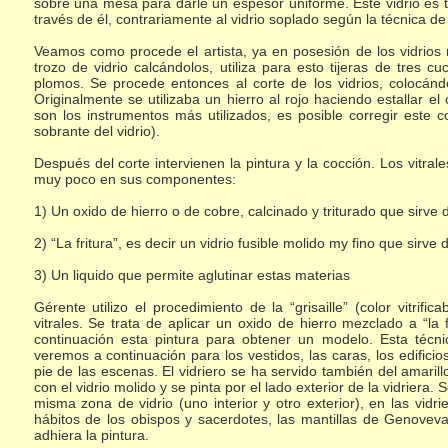
sobre una mesa para darle un espesor uniforme. Este vidrio es t
través de él, contrariamente al vidrio soplado según la técnica de 
Veamos como procede el artista, ya en posesión de los vidrios 
trozo de vidrio calcándolos, utiliza para esto tijeras de tres
plomos. Se procede entonces al corte de los vidrios, colocá
Originalmente se utilizaba un hierro al rojo haciendo estallar el
son los instrumentos más utilizados, es posible corregir este 
sobrante del vidrio).
Después del corte intervienen la pintura y la cocción. Los vitr
muy poco en sus componentes:
1) Un oxido de hierro o de cobre, calcinado y triturado que sirve 
2) “La fritura”, es decir un vidrio fusible molido my fino que sirve
3) Un liquido que permite aglutinar estas materias
Gérente utilizo el procedimiento de la “grisaille” (color vitr
vitrales. Se trata de aplicar un oxido de hierro mezclado a “la 
continuación esta pintura para obtener un modelo. Esta técnic
veremos a continuación para los vestidos, las caras, los edifici
pie de las escenas. El vidriero se ha servido también del amaril
con el vidrio molido y se pinta por el lado exterior de la vidriera.
misma zona de vidrio (uno interior y otro exterior), en las vid
hábitos de los obispos y sacerdotes, las mantillas de Genovev
adhiera la pintura.