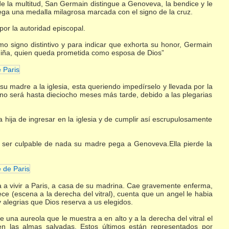
de la multitud, San Germain distingue a Genoveva, la bendice y le
trega una medalla milagrosa marcada con el signo de la cruz.
por la autoridad episcopal.
“Como signo distintivo y para indicar que exhorta su honor, Germain
a niña, quien queda prometida como esposa de Dios”
u madre a la iglesia, esta queriendo impedírselo y llevada por la
, no será hasta dieciocho meses más tarde, debido a las plegarias
a hija de ingresar en la iglesia y de cumplir así escrupulosamente
 “Sin ser culpable de nada su madre pega a Genoveva.Ella pierde la
a vivir a Paris, a casa de su madrina. Cae gravemente enferma,
e (escena a la derecha del vitral), cuenta que un angel le habia
y alegrias que Dios reserva a us elegidos.
na aureola que le muestra a en alto y a la derecha del vitral el
n las almas salvadas. Estos últimos están representados por