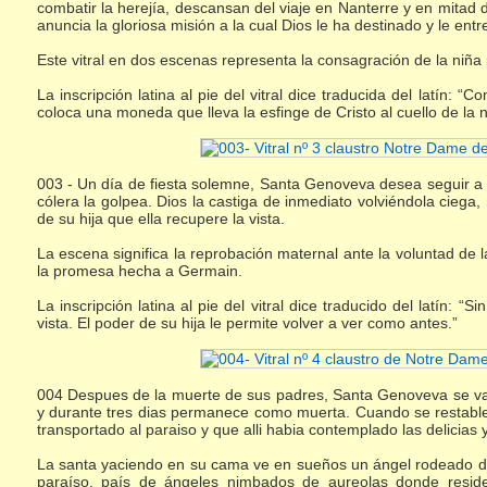
combatir la herejía, descansan del viaje en Nanterre y en mitad 
anuncia la gloriosa misión a la cual Dios le ha destinado y le en
Este vitral en dos escenas representa la consagración de la niña 
La inscripción latina al pie del vitral dice traducida del latín: 
coloca una moneda que lleva la esfinge de Cristo al cuello de l
003 - Un día de fiesta solemne, Santa Genoveva desea seguir a s
cólera la golpea. Dios la castiga de inmediato volviéndola ciega
de su hija que ella recupere la vista.
La escena significa la reprobación maternal ante la voluntad de l
la promesa hecha a Germain.
La inscripción latina al pie del vitral dice traducido del latín:
vista. El poder de su hija le permite volver a ver como antes.”
004 Despues de la muerte de sus padres, Santa Genoveva se va 
y durante tres dias permanece como muerta. Cuando se restablec
transportado al paraiso y que alli habia contemplado las delicias 
La santa yaciendo en su cama ve en sueños un ángel rodeado de u
paraíso, país de ángeles nimbados de aureolas donde reside