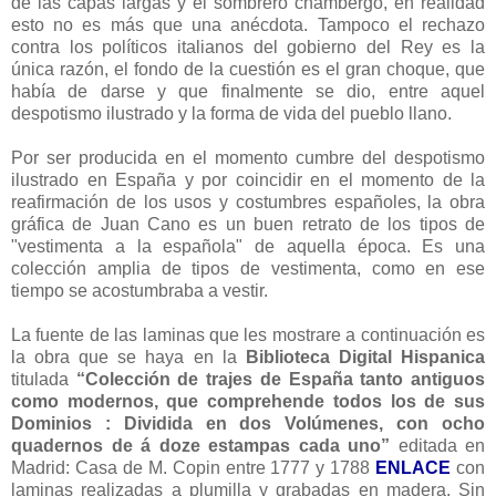
de las capas largas y el sombrero chambergo, en realidad
esto no es más que una anécdota. Tampoco el rechazo
contra los políticos italianos del gobierno del Rey es la
única razón, el fondo de la cuestión es el gran choque, que
había de darse y que finalmente se dio, entre aquel
despotismo ilustrado y la forma de vida del pueblo llano.
Por ser producida en el momento cumbre del despotismo
ilustrado en España y por coincidir en el momento de la
reafirmación de los usos y costumbres españoles, la obra
gráfica de Juan Cano es un buen retrato de los tipos de
"vestimenta a la española" de aquella época. Es una
colección amplia de tipos de vestimenta, como en ese
tiempo se acostumbraba a vestir.
La fuente de las laminas que les mostrare a continuación es
la obra que se haya en la
Biblioteca Digital Hispanica
titulada
“Colección de trajes de España tanto antiguos
como modernos, que comprehende todos los de sus
Dominios : Dividida en dos Volúmenes, con ocho
quadernos de á doze estampas cada uno”
editada en
Madrid: Casa de M. Copin entre 1777 y 1788
ENLACE
con
laminas realizadas a plumilla y grabadas en madera. Sin