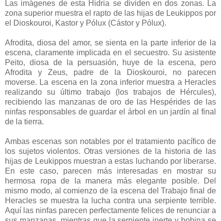
Las imágenes de esta Hidria se dividen en dos zonas. La
zona superior muestra el rapto de las hijas de Leukippos por
el Dioskouroi, Kastor y Pólux (Cástor y Pólux).
Afrodita, diosa del amor, se sienta en la parte inferior de la
escena, claramente implicada en el secuestro. Su asistente
Peito, diosa de la persuasión, huye de la escena, pero
Afrodita y Zeus, padre de la Dioskouroi, no parecen
moverse. La escena en la zona inferior muestra a Heracles
realizando su último trabajo (los trabajos de Hércules),
recibiendo las manzanas de oro de las Hespérides de las
ninfas responsables de guardar el árbol en un jardín al final
de la tierra.
Ambas escenas son notables por el tratamiento pacífico de
los sujetos violentos. Otras versiones de la historia de las
hijas de Leukippos muestran a estas luchando por liberarse.
En este caso, parecen más interesadas en mostrar su
hermosa ropa de la manera más elegante posible. Del
mismo modo, al comienzo de la escena del Trabajo final de
Heracles se muestra la lucha contra una serpiente terrible.
Aquí las ninfas parecen perfectamente felices de renunciar a
sus manzanas, mientras que la serpiente inerte y bobina se