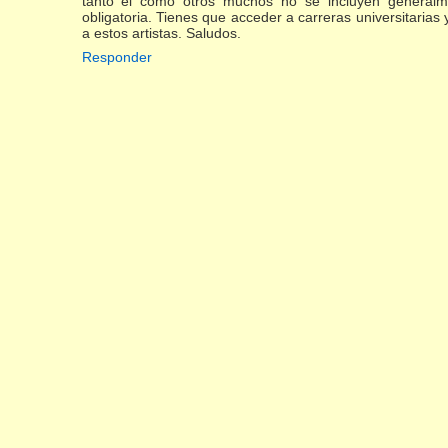
tanto el como otros muchos no se incluyen generalme
obligatoria. Tienes que acceder a carreras universitaria
a estos artistas. Saludos.
Responder