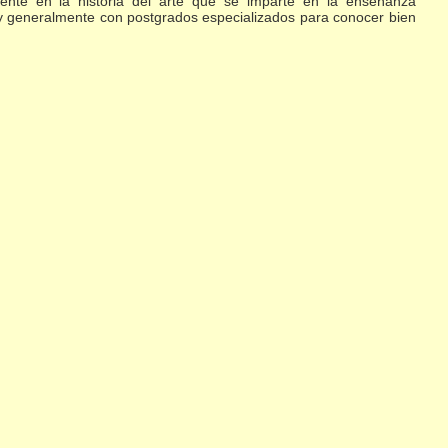
nte en la historia del arte que se imparte en la enseñanza
s y generalmente con postgrados especializados para conocer bien