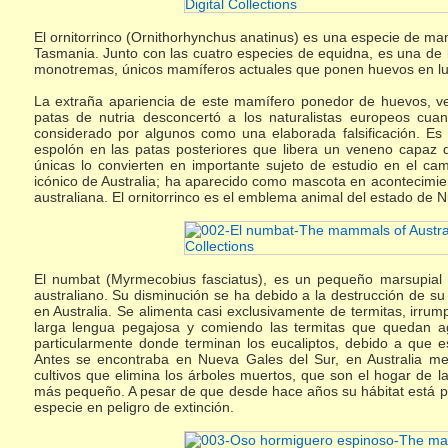
El ornitorrinco (Ornithorhynchus anatinus) es una especie de mam
Tasmania. Junto con las cuatro especies de equidna, es una de l
monotremas, únicos mamíferos actuales que ponen huevos en luga
La extraña apariencia de este mamífero ponedor de huevos, ve
patas de nutria desconcertó a los naturalistas europeos cua
considerado por algunos como una elaborada falsificación. E
espolón en las patas posteriores que libera un veneno capaz d
únicas lo convierten en importante sujeto de estudio en el ca
icónico de Australia; ha aparecido como mascota en acontecimi
australiana. El ornitorrinco es el emblema animal del estado de 
El numbat (Myrmecobius fasciatus), es un pequeño marsupial
australiano. Su disminución se ha debido a la destrucción de su
en Australia. Se alimenta casi exclusivamente de termitas, irru
larga lengua pegajosa y comiendo las termitas que quedan ag
particularmente donde terminan los eucaliptos, debido a que e
Antes se encontraba en Nueva Gales del Sur, en Australia meri
cultivos que elimina los árboles muertos, que son el hogar de l
más pequeño. A pesar de que desde hace años su hábitat está p
especie en peligro de extinción.