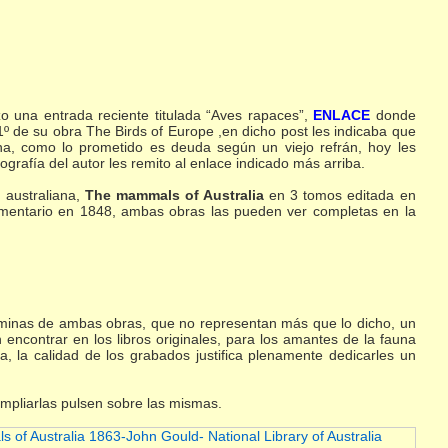
o una entrada reciente titulada “Aves rapaces”,
ENLACE
donde
º de su obra The Birds of Europe ,en dicho post les indicaba que
ana, como lo prometido es deuda según un viejo refrán, hoy les
grafía del autor les remito al enlace indicado más arriba.
 australiana,
The mammals of Australia
en 3 tomos editada en
entario en 1848, ambas obras las pueden ver completas en la
aminas de ambas obras, que no representan más que lo dicho, un
ncontrar en los libros originales, para los amantes de la fauna
, la calidad de los grabados justifica plenamente dedicarles un
 ampliarlas pulsen sobre las mismas.