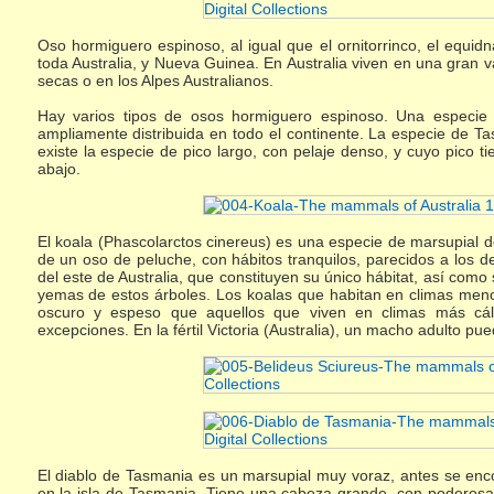
Oso hormiguero espinoso, al igual que el ornitorrinco, el equi
toda Australia, y Nueva Guinea. En Australia viven en una gran 
secas o en los Alpes Australianos.
Hay varios tipos de osos hormiguero espinoso. Una especie
ampliamente distribuida en todo el continente. La especie de
existe la especie de pico largo, con pelaje denso, y cuyo pico 
abajo.
El koala (Phascolarctos cinereus) es una especie de marsupial de
de un oso de peluche, con hábitos tranquilos, parecidos a los d
del este de Australia, que constituyen su único hábitat, así como
yemas de estos árboles. Los koalas que habitan en climas men
oscuro y espeso que aquellos que viven en climas más cál
excepciones. En la fértil Victoria (Australia), un macho adulto p
El diablo de Tasmania es un marsupial muy voraz, antes se enc
en la isla de Tasmania. Tiene una cabeza grande, con poderosas