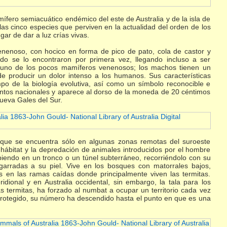
ífero semiacuático endémico del este de Australia y de la isla de
as cinco especies que perviven en la actualidad del orden de los
r de dar a luz crías vivas.
nenoso, con hocico en forma de pico de pato, cola de castor y
ndo se lo encontraron por primera vez, llegando incluso a ser
s uno de los pocos mamíferos venenosos; los machos tienen un
e producir un dolor intenso a los humanos. Sus características
mpo de la biología evolutiva, así como un símbolo reconocible e
entos nacionales y aparece al dorso de la moneda de 20 céntimos
Nueva Gales del Sur.
 que se encuentra sólo en algunas zonas remotas del suroeste
 hábitat y la depredación de animales introducidos por el hombre
mpiendo en un tronco o un túnel subterráneo, recorriéndolo con su
arradas a su piel. Vive en los bosques con matorrales bajos,
s en las ramas caídas donde principalmente viven las termitas.
dional y en Australia occidental, sin embargo, la tala para los
as termitas, ha forzado al numbat a ocupar un territorio cada vez
rotegido, su número ha descendido hasta el punto en que es una