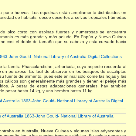
dna pone huevos. Los equidnas están ampliamente distribuidos en
variedad de hábitats, desde desiertos a selvas tropicales húmedas
 de pico corto con espinas fuertes y numerosas se encuentra
 Tasmania es más grande y más peluda. En Papúa y Nueva Guinea
tiene casi el doble de tamaño que su cabeza y esta curvado hacia
 la familia Phascolarctidae, arborícola, cuyo aspecto recuerda al
e un perezoso. Es fácil de observar en los bosques de eucaliptos
 su fuente de alimento, pues este animal solo come las hojas y las
os cálidos son generalmente más grandes y tienen el pelaje más
idos. A pesar de estas adaptaciones generales, hay también
uede pesar hasta 14 kg, y una hembra hasta 11 kg.
ontraba en Australia, Nueva Guinea y algunas islas adyacentes y
 mandíbulas, y los cuartos traseros débiles. Su pelaje negruzco