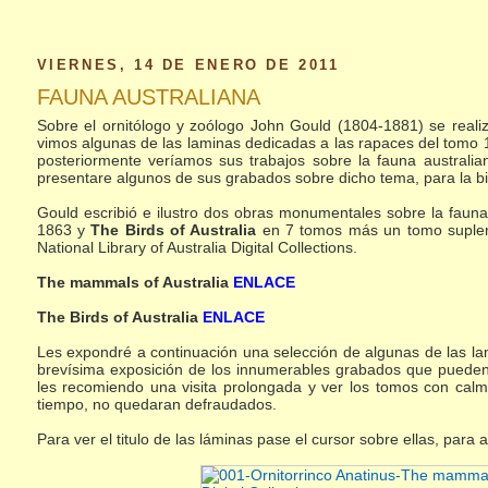
VIERNES, 14 DE ENERO DE 2011
FAUNA AUSTRALIANA
Sobre el ornitólogo y zoólogo John Gould (1804-1881) se realiz
vimos algunas de las laminas dedicadas a las rapaces del tomo 1
posteriormente veríamos sus trabajos sobre la fauna australi
presentare algunos de sus grabados sobre dicho tema, para la bio
Gould escribió e ilustro dos obras monumentales sobre la fauna
1863 y
The Birds of Australia
en 7 tomos más un tomo suplem
National Library of Australia Digital Collections.
The mammals of Australia
ENLACE
The Birds of Australia
ENLACE
Les expondré a continuación una selección de algunas de las l
brevísima exposición de los innumerables grabados que pueden e
les recomiendo una visita prolongada y ver los tomos con calma
tiempo, no quedaran defraudados.
Para ver el titulo de las láminas pase el cursor sobre ellas, para