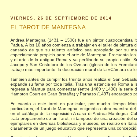
VIERNES, 26 DE SEPTIEMBRE DE 2014
EL TAROT DE MANTEGNA
Andrea Mantegna (1431 – 1506) fue un pintor cuatrocentista it
Padua, A los 10 años comienza a trabajar en el taller de pintur
cansado de que su talento artístico sea apropiado por su 
especialmente propicio para el arte de Mantegna. Frecuenta los a
y el arte de la antigua Roma y va perfilando su propio estilo. S
Jacopo y San Cristoforo de los Ovetari (iglesia de los Eremita
trabajo más importante: la decoración mural de la «Cámara de l
También antes de cumplir los treinta años realiza el San Sebas
expande su fama por toda Italia. Tras una estancia en Roma a la
regresa a Mantua para comenzar (entre 1489 y 1490) la serie de
Hampton Court en Gran Bretaña) y Parnaso (1497) encargado por
En cuanto a este tarot en particular, por mucho tiempo Ma
particulares, el Tarot de Mantegna, enigmática obra maestra de
en el catálogo de la exposición A casa di Andrea Mantegna. Cul
trata propiamente de un Tarot, ni tampoco de una creación del c
ejemplares en diversas bibliotecas y museos, se realizó en Ital
claramente de un juego educativo que representa una concepción