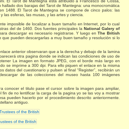
ini. El Tarot de Mantegna está atribuido a Francesco de Cossa,
an hallado dos barajas del Tarot de Mantegna: una monocromática
en 1488. El Tarot de Mantegna se compone de cinco palos: las
y las esferas, las musas, y las artes y ciencia.
te imposible de localizar a buen tamaño en Internet, por lo cual
stras del de 1460. Dos fuentes principales la
National Galery of
para descargar es necesario registrarse. Y luego en
The British
e que pueden descargarlas a muy buen tamaño y resolución si lo
enlace anterior observaran que a la derecha y debajo de la lamina
arecerá otra pagina donde se indican las condiciones de uso de
obtener La imagen en formato JPEG, con el borde más largo en
o se imprime a 300 dpi. Para ello piquen el enlace en la misma
s datos del cuestionario y pulsen al final “Register”, recibirán un
 descargar de las colecciones del museo hasta 100 imágenes
a conocer el titulo pase el cursor sobre la imagen para ampliar,
 fin de no lentificar la carga de la pagina yo se las voy a mostrar
esa pueden hacerlo por el procedimiento descrito anteriormente.
tellano antiguo.