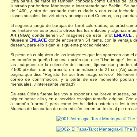
Esta baraja de tarot es también conocida como Cartas de Bald
ilustrado por Andrea Mantegna e interpretado por Baldini. Se h
de 1460, y otra de acabado más cuidado y con color fechada 
clases sociales, las virtudes y principios del Cosmos, los planetas 
El segundo juego de barajas de Tarot coloreadas, es prácticamen
me limitare en este post a ofrecerles los enlaces y algunas mue
Art (NGA)
donde tienen 57 imágenes de este Tarot
ENLACE
, 
Museum
ENLACE
donde encuentran 54 items, con la ventaja d
desean, para ello sigan el siguiente procedimiento:
Si pican en cualquiera de las imágenes que les aparecen con el 
en tamaño pequeño hay una opción que dice “Use image”, les ap
las imágenes de la colección del museo, fíjense que pueden 
2.500 píxeles, que aparecerá en un máximo de 21 cm (A5) cuand
página que dice “Register for our free image service”. Rellenen lo
correo de confirmación, y a partir de ese momento podrán
mensuales, ¿interesante verdad?
De esta última fuente les voy a exponer una breve muestra, par
piquen sobre ella y en el servidor escojan tamaño original. Con el
a tamaño “normal”, pero como les he dicho ustedes si les inter
Muchas de las cartas de esta edición tienen un texto al pie en cas