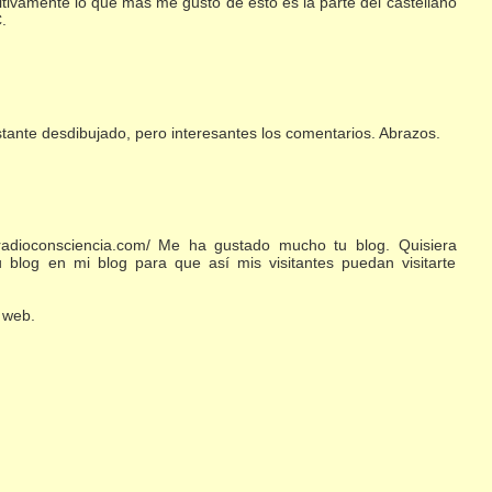
itivamente lo que mas me gustó de esto es la parte del castellano
.
bastante desdibujado, pero interesantes los comentarios. Abrazos.
/radioconsciencia.com/ Me ha gustado mucho tu blog. Quisiera
 blog en mi blog para que así mis visitantes puedan visitarte
 web.