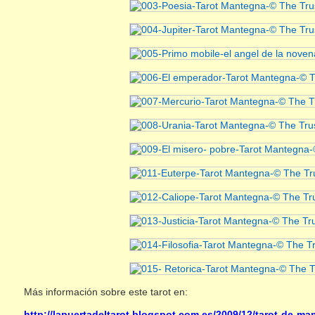
Más información sobre este tarot en:
http://lapuertadeltarot.blogspot.com.es/2009/12/tarot-de-ma