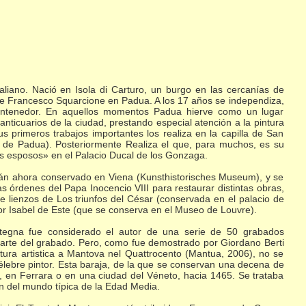
aliano. Nació en Isola di Carturo, un burgo en las cercanías de
a de Francesco Squarcione en Padua. A los 17 años se independiza,
mantenedor. En aquellos momentos Padua hierve como un lugar
nticuarios de la ciudad, prestando especial atención a la pintura
us primeros trabajos importantes los realiza en la capilla de San
ni de Padua). Posteriormente Realiza el que, para muchos, es su
os esposos» en el Palacio Ducal de los Gonzaga.
tián ahora conservado en Viena (Kunsthistorisches Museum), y se
s órdenes del Papa Inocencio VIII para restaurar distintas obras,
 lienzos de Los triunfos del César (conservada en el palacio de
 Isabel de Este (que se conserva en el Museo de Louvre).
ntegna fue considerado el autor de una serie de 50 grabados
l arte del grabado. Pero, como fue demostrado por Giordano Berti
tura artistica a Mantova nel Quattrocento (Mantua, 2006), no se
élebre pintor. Esta baraja, de la que se conservan una decena de
ia, en Ferrara o en una ciudad del Véneto, hacia 1465. Se trataba
 del mundo típica de la Edad Media.